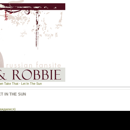
п Take That - Let In The Sun
T IN THE SUN
лаждаемся)