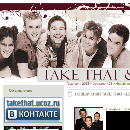
Главная
»
2015
»
Февраль
»
23
» Новый кли
Объявление
НОВЫЙ КЛИП TAKE THAT - LE
Смотрим - нас