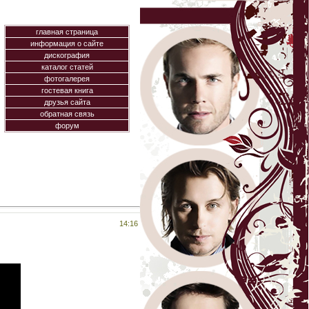
главная страница
информация о сайте
дискография
каталог статей
фотогалерея
гостевая книга
друзья сайта
обратная связь
форум
14:16