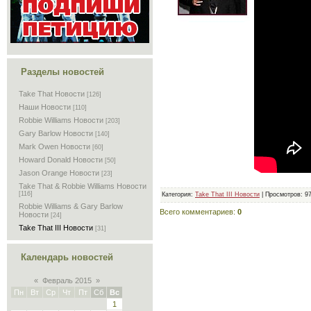
Разделы новостей
Take That Новости
[126]
Наши Новости
[110]
Robbie Williams Новости
[203]
Gary Barlow Новости
[140]
Mark Owen Новости
[60]
Howard Donald Новости
[50]
Jason Orange Новости
[23]
Take That & Robbie Williams Новости
[116]
Категория:
Take That III Новости
| Просмотров: 9
Robbie Williams & Gary Barlow
Всего комментариев:
0
Новости
[24]
Take That III Новости
[31]
Календарь новостей
«
Февраль 2015
»
Пн
Вт
Ср
Чт
Пт
Сб
Вс
1